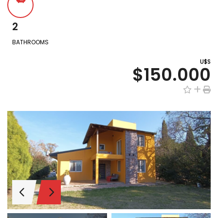
2
BATHROOMS
U$S
$150.000