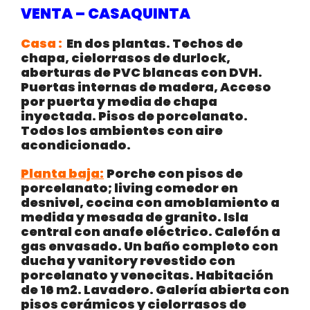
VENTA
–
CASAQUINTA
Casa
:
En dos plantas. Techos de
chapa, cielorrasos de
durlock
,
aberturas de PVC blancas con DVH.
Puertas internas de madera, Acceso
por puerta y media de chapa
inyectada. Pisos de
porcelanato
.
Todos los ambientes con aire
acondicionado.
Planta baja:
Porche con pisos de
porcelanato
; living comedor en
desnivel, cocina con
amoblamiento
a
medida y mesada de granito. Isla
central con anafe eléctrico. Calefón a
gas envasado. Un baño completo con
ducha y
vanitory
revestido con
porcelanato
y
venecitas
. Habitación
de 16 m2. Lavadero. Galería abierta con
pisos cerámicos y cielorrasos de