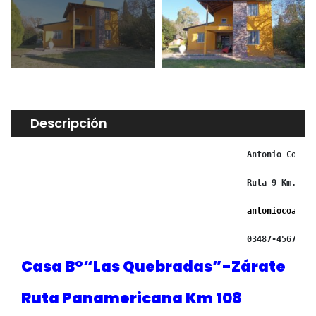
Descripción
Antonio Coaras
Ruta 9 Km. 95 
antoniocoarasa
03487-456713/ 
Casa
B°“Las
Quebradas”-Zárate
Ruta Panamericana Km 108