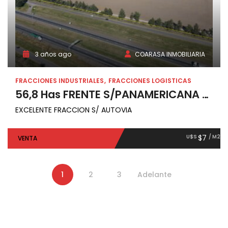
3 años ago
COARASA INMOBILIARIA
FRACCIONES INDUSTRIALES
FRACCIONES LOGISTICAS
56,8 Has FRENTE S/PANAMERICANA KM 95
EXCELENTE FRACCION S/ AUTOVIA
U$S
$7
/ M2
VENTA
1
2
3
Adelante