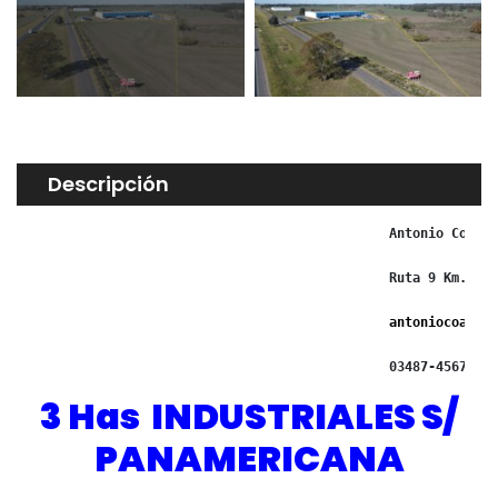
Descripción
Antonio Coaras
Ruta 9 Km. 95 
antoniocoarasa
03487-456713/ 
3
Has INDUSTRIALES S/
PANAMERICANA