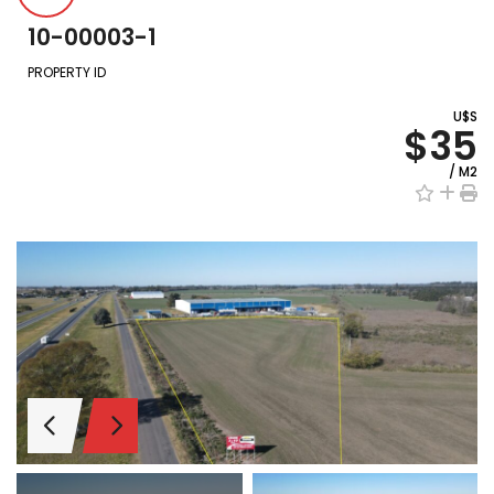
10-00003-1
PROPERTY ID
U$S
$35
/ M2