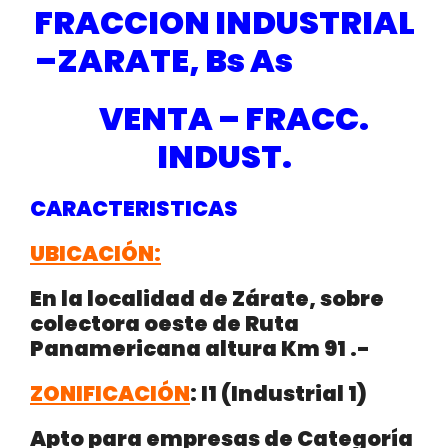
FRACCION
INDUSTRIAL
–ZARATE, Bs As
VENTA – FRACC.
INDUST.
CARACTERISTICAS
UBICACIÓN:
En la localidad de
Zárate, sobre
colectora oeste de Ruta
Panamericana altura Km 91
.-
ZONIFICACIÓN
:
I1 (Industrial 1)
Apto para empresas de Categoría