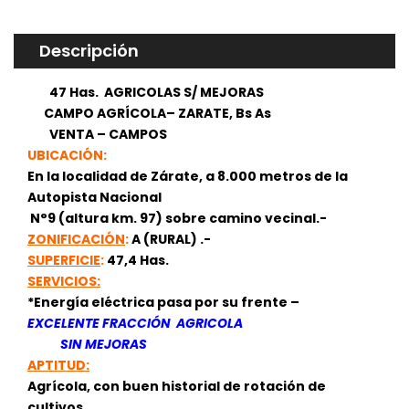
Descripción
47 Has
. AGRICOLAS S/ MEJORAS
CAMPO AGRÍCOLA– ZARATE, Bs As
VENTA – CAMPOS
UBICACIÓN:
En la localidad de Zárate, a
8.000
metros
de la
Autopista Nacional
N°9 (altura km.
97)
sobre
camino vecinal.-
ZONIFICACIÓN
:
A (RURAL) .-
SUPERFICIE
:
47,4 Has.
SERVICIOS:
*Energía eléctrica pasa por su frente –
EXCELENTE FRACCIÓN
AGRICOLA
SIN MEJORAS
APTITUD:
Agrícola, con buen historial de rotación de
cultivos